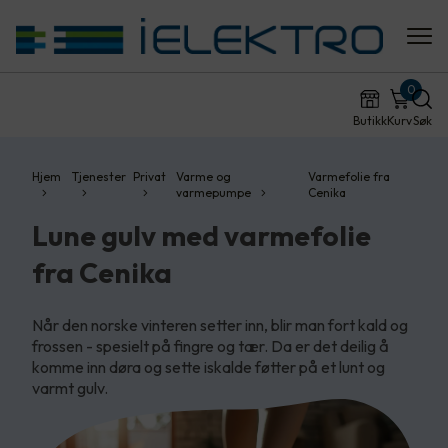
0
Butikk
Kurv
Søk
Hjem
Tjenester
Privat
Varme og
Varmefolie fra
varmepumpe
Cenika
Lune gulv med varmefolie
fra Cenika
Når den norske vinteren setter inn, blir man fort kald og
frossen - spesielt på fingre og tær. Da er det deilig å
komme inn døra og sette iskalde føtter på et lunt og
varmt gulv.