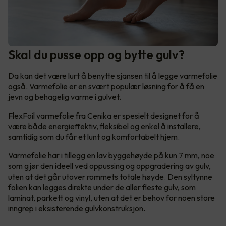
Skal du pusse opp og bytte gulv?
Da kan det være lurt å benytte sjansen til å legge varmefolie
også. Varmefolie er en svært populær løsning for å få en
jevn og behagelig varme i gulvet.
FlexFoil varmefolie fra Cenika er spesielt designet for å
være både energieffektiv, fleksibel og enkel å installere,
samtidig som du får et lunt og komfortabelt hjem.
Varmefolie har i tillegg en lav byggehøyde på kun 7 mm, noe
som gjør den ideell ved oppussing og oppgradering av gulv,
uten at det går utover rommets totale høyde. Den syltynne
folien kan legges direkte under de aller fleste gulv, som
laminat, parkett og vinyl, uten at det er behov for noen store
inngrep i eksisterende gulvkonstruksjon.