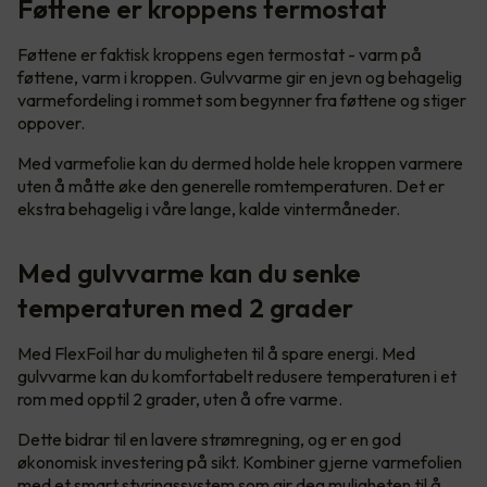
Føttene er kroppens termostat
Føttene er faktisk kroppens egen termostat - varm på
føttene, varm i kroppen. Gulvvarme gir en jevn og behagelig
varmefordeling i rommet som begynner fra føttene og stiger
oppover.
Med varmefolie kan du dermed holde hele kroppen varmere
uten å måtte øke den generelle romtemperaturen. Det er
ekstra behagelig i våre lange, kalde vintermåneder.
Med gulvvarme kan du senke
temperaturen med 2 grader
Med FlexFoil har du muligheten til å spare energi. Med
gulvvarme kan du komfortabelt redusere temperaturen i et
rom med opptil 2 grader, uten å ofre varme.
Dette bidrar til en lavere strømregning, og er en god
økonomisk investering på sikt. Kombiner gjerne varmefolien
med et smart styringssystem som gir deg muligheten til å