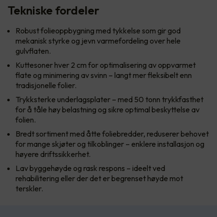
Tekniske fordeler
Robust folieoppbygning med tykkelse som gir god
mekanisk styrke og jevn varmefordeling over hele
gulvflaten.
Kuttesoner hver 2 cm for optimalisering av oppvarmet
flate og minimering av svinn – langt mer fleksibelt enn
tradisjonelle folier.
Trykksterke underlagsplater – med 50 tonn trykkfasthet
for å tåle høy belastning og sikre optimal beskyttelse av
folien.
Bredt sortiment med åtte foliebredder, reduserer behovet
for mange skjøter og tilkoblinger – enklere installasjon og
høyere driftssikkerhet.
Lav byggehøyde og rask respons – ideelt ved
rehabilitering eller der det er begrenset høyde mot
terskler.