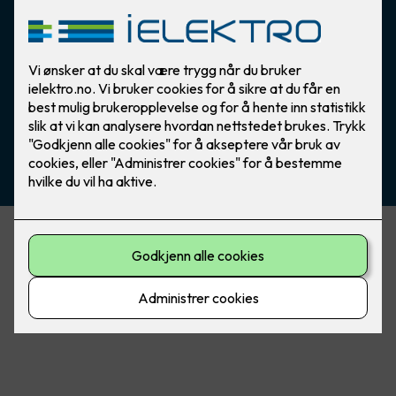
Plutovegen 5, 6419 Molde
Åpenhetsloven
Redegjørelse etter Åpenhetsloven
Org.no 980 887 995