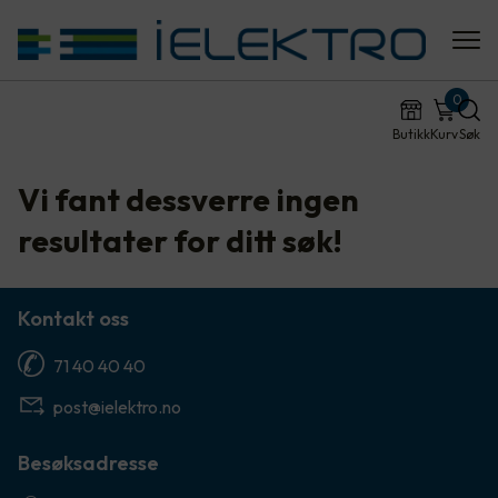
0
Butikk
Kurv
Søk
Vi fant dessverre ingen
resultater for ditt søk!
Kontakt oss
71 40 40 40
post@ielektro.no
Besøksadresse