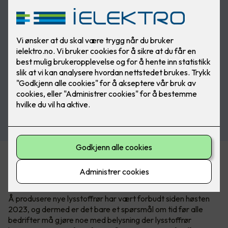
En av konsekvensene av RoHS-direktivet, som har til hensikt
å begrense bruken av miljøskadelige stoffer, er at lysstoffrør
avvikles.
Å produsere nye lysstoffrør har vært forbudt siden høsten
2023, og dermed er det bare et spørsmål om tid før alle
bedrifter må gjøre noe med belysning der lysstoffrør