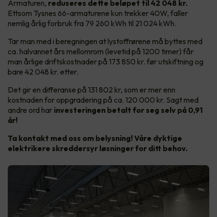
Armaturen,
reduseres dette beløpet til 42 048 kr.
Ettsom
Tysnes 66-armaturene kun trekker 40W, faller
nemlig årlig forbruk fra 79 260 kWh til 21 024 kWh.
Tar man med i beregningen at lystoffrørene må byttes med
ca. halvannet års mellomrom (levetid på 1200 timer) får
man årlige driftskostnader på 173 850 kr. før utskiftning og
bare 42 048 kr. etter.
Det gir en differanse på 131 802 kr, som er mer enn
kostnaden for oppgradering på ca. 120 000 kr. Sagt med
andre ord har
investeringen betalt for seg selv på 0,91
år!
Ta kontakt med oss om belysning! Våre dyktige
elektrikere skreddersyr løsninger for ditt behov.