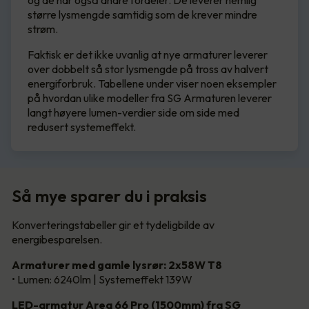
og de har også andre fordeler. De leverer nemlig
større lysmengde samtidig som de krever mindre
strøm.
Faktisk er det ikke uvanlig at nye armaturer leverer
over dobbelt så stor lysmengde på tross av halvert
energiforbruk. Tabellene under viser noen eksempler
på hvordan ulike modeller fra SG Armaturen leverer
langt høyere lumen-verdier side om side med
redusert systemeffekt.
Så mye sparer du i praksis
Konverteringstabeller gir et tydeligbilde av
energibesparelsen.
Armaturer med gamle lysrør: 2x58W T8
• Lumen: 6240lm | Systemeffekt 139W
LED-armatur Area 66 Pro (1500mm) fra SG