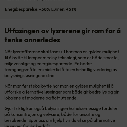
Enegibesparelse:
-58%
Lumen:
+51%
Utfasingen av lysrørene gir rom for å
tenke annerledes
Når lysstoffrørene skal fases ut har man en gylden mulighet
til å bytte til lamper med ny teknologi, som er både smarte,
miljøvennlige og energibesparende. En bedre
fremgangsmåte er imidlertid å ta en helhetlig vurdering av
belysningsløsningene dine.
Når man først skal bytte har man en gylden mulighet til å
utforske alternative løsninger som både gir bedre lys og gir
lokalene et moderne og flott utsende.
Gjort riktig kan også belysningen ha helsemessige fordeler
på konsentrajon og velvære, både for ansatte og
besøkende. Spør oss om hjelp hvis du vil se på alternative
løsninger for din bedrift.