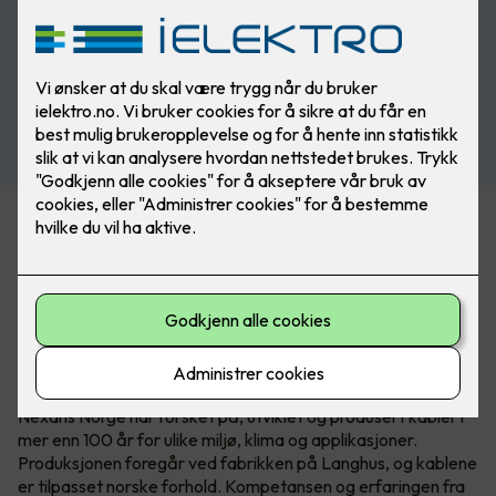
Det nye sortimentet er tilgjengelig i Nexans’ nye
serviceforpakning EASYpack og på E4-tromler som passer
til MOBIWAY MOB trommelstativ.
Over 100 år med norsk
kabelkompetanse
Nexans Norge har forsket på, utviklet og produsert kabler i
mer enn 100 år for ulike miljø, klima og applikasjoner.
Produksjonen foregår ved fabrikken på Langhus, og kablene
er tilpasset norske forhold. Kompetansen og erfaringen fra