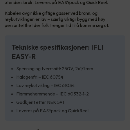
utendørs bruk. Leveres på EASYpack og QuickReel.
Kabelen avgir ikke giftige gasser ved brann, og
røykutviklingen er lav – særlig viktig i bygg med høy
persontetthet der folk trenger tid til å komme seg ut.
Tekniske spesifikasjoner: IFLI
EASY-R
Spenning og tverrsnitt: 250V, 2x1/1 mm
Halogenfri – IEC 60754
Lav røykutvikling – IEC 61034
Flammehemmende – IEC 60332-1-2
Godkjent etter NEK 591
Leveres på EASYpack og QuickReel