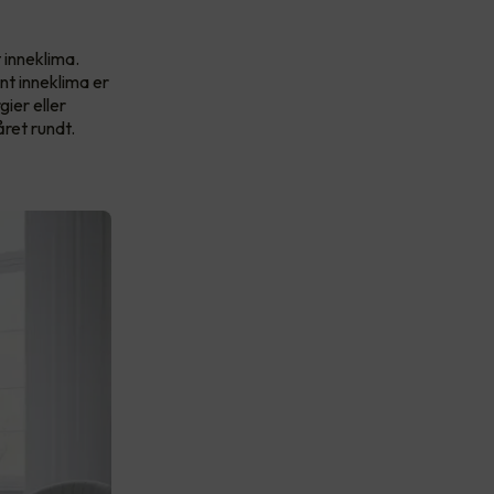
 inneklima.
nt inneklima er
gier eller
året rundt.