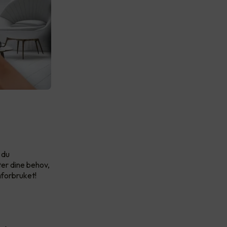
 du
er dine behov,
mforbruket!