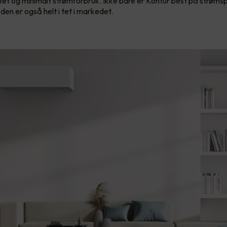
itet og minimalt strømforbruk. Ikke bare er Kontur best på strømsp
den er også helt i tet i markedet.