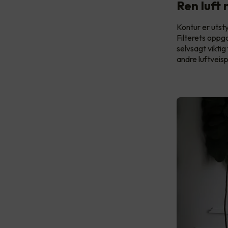
Ren luft 
Kontur er utsty
Filterets oppga
selvsagt viktig
andre luftveisp