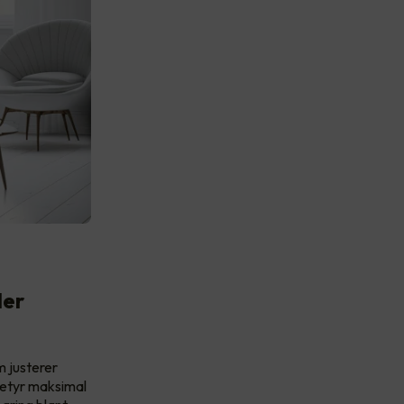
ler
m justerer
betyr maksimal