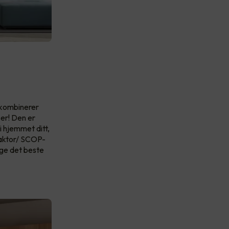
 kombinerer
er! Den er
 hjemmet ditt,
faktor/ SCOP-
lge det beste