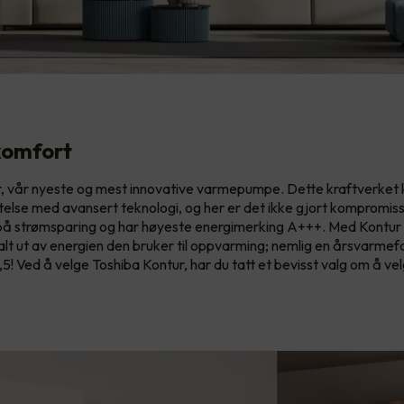
komfort
r, vår nyeste og mest innovative varmepumpe. Dette kraftverket
telse med avansert teknologi, og her er det ikke gjort kompromiss
på strømsparing og har høyeste energimerking A+++. Med Kontur i
lt ut av energien den bruker til oppvarming; nemlig en årsvarme
,5! Ved å velge Toshiba Kontur, har du tatt et bevisst valg om å ve