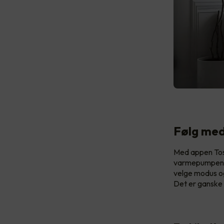
Følg med
Med appen Tosh
varmepumpen re
velge modus og
Det er ganske