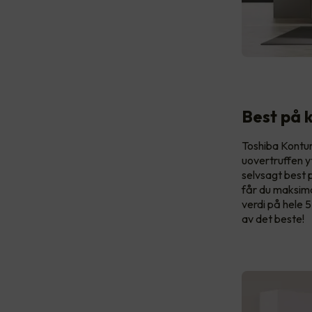
Best på 
Toshiba Kontu
uovertruffen y
selvsagt best 
får du maksima
verdi på hele 5
av det beste!