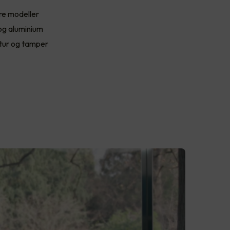
re modeller
 og aluminium
atur og tamper