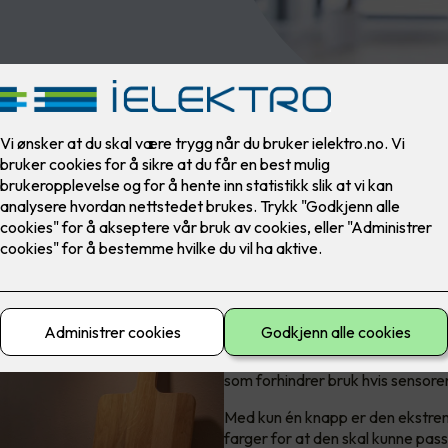
mKomfy® Wall
CTM Lyngs nyeste komfyrvakt m
forgjengeren, med en sensor so
sikkerhetssystem i form av time
som forhindrer bruk hvis sensoren
Med kun én knapp er den ekstrem
farger for at den skal kunne pass