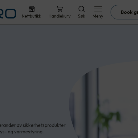
Book g
Nettbutikk
Handlekurv
Søk
Meny
erandør av sikkerhetsprodukter
 lys- og varmestyring.