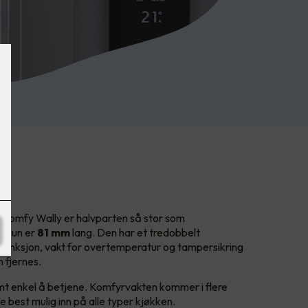
y
Komfy Wally er halvparten så stor som
m kun er
81 mm
lang. Den har et tredobbelt
rfunksjon, vakt for overtemperatur og tampersikring
 fjernes.
t enkel å betjene. Komfyrvakten kommer i flere
e best mulig inn på alle typer kjøkken.