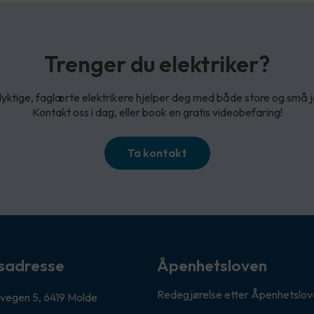
Trenger du elektriker?
yktige, faglærte elektrikere hjelper deg med både store og små 
Kontakt oss i dag, eller book en gratis videobefaring!
Ta kontakt
sadresse
Åpenhetsloven
Redegjørelse etter Åpenhetslo
vegen 5, 6419 Molde