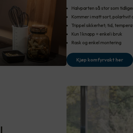
Halvparten så stor som tidlige
Kommer i matt sort, polarhvit
Trippel sikkerhet; tid, temper
Kun 1 knapp = enkel i bruk
Rask og enkel montering
Kjøp komfyrvakt her
l