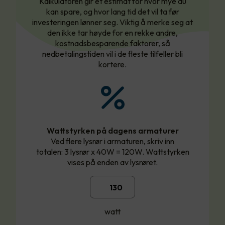
Kalkulatoren gir et estimat for hvor mye du
kan spare, og hvor lang tid det vil ta før
investeringen lønner seg. Viktig å merke seg at
den ikke tar høyde for en rekke andre,
kostnadsbesparende faktorer, så
nedbetalingstiden vil i de fleste tilfeller bli
kortere.
Wattstyrken på dagens armaturer
Ved flere lysrør i armaturen, skriv inn
totalen: 3 lysrør x 40W = 120W. Wattstyrken
vises på enden av lysrøret.
watt