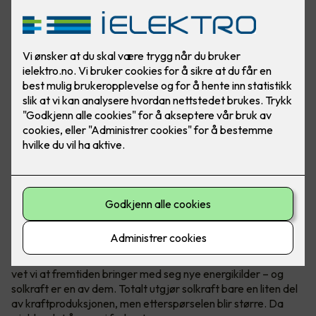
Ved å produsere mye strøm eller all strømmen i et
næringsbygg, kan bedriften din bli helt eller delvis
uavhengig av strømprodusenter!
Vær i forkant, det lønner seg
I Norge er vann vår hovedkilde til fornybar energi. Samtidig
vet vi at fremtiden bringer med seg nye energikilder – og
solkraft er en av dem. Totalt utgjør solkraft bare en liten del
av kraftproduksjonen, men etterspørselen blir større. Da