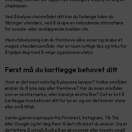
uteplassen.
Ved å belyse uteområdet ditt kan du forlenge tiden du
tilbringer utendørs, ved å skape en innbydende atmosfære
for sosiale- eller avslappende kvelder ute.
Med utebelysning kan du fremheve ulike soner og skape et
magisk utendørsområde. Her er noen nyttige tips og triks for
å hjelpe deg med å velge og plassere utelys.
Først må du kartlegge behovet ditt
Hvor er det mest naturlig å plassere lamper? Hvilke områder
ønsker du å lyse opp eller fremheve? Har du noen områder
som er ekstra mørke, eller kanskje ekstra fine? Det er lurt å
kartlegge hva behovet ditt for lys er, og om det krever store
eller små tiltak.
Samle gjerne inspirasjon fra Pinterest, Instagram, Tik Tok
eller Google og let deg frem til det uttrykket du ønsker. Da er
det lettere å unngå å gå på en økonomisk eller kreativ smell