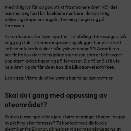
Med riktig lys får du god utsikt fra stua hele året. Når det
nærmer seg høst blir kveldene mørkere, da kan riktig
belysning skape en magisk stemning i hagen og på
terrassen.
Vi kan levere ulike typer spotter til innfelling i terrassegulv, på
vegg og i tak. I interiørmagasiner og blogger har du sikkert
sett noen lekre lyskuler? Vår lysleverandør SG Armaturen
har flotte lyskuler i forskjellige størrelser, som er blitt svært
populært i både hager og på terrasser. De tåler å stå ute
hele året, og
du får dem hos din Elkonor-elektriker.
Les også:
Visste du at belysning kan følge døgnrytmen
Skal du i gang med oppussing av
uteområdet?
Skal du pusse opp eller gjøre større endringer i hagen, bygge
ny platting eller terrasse? Ta kontakt med din lokale
elektriker fra Elkonor, så hjelper vi deg med planlegging av