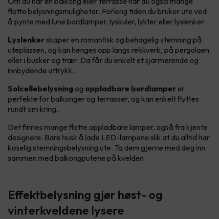
Om du har en balkong eller terrasse har du også mange
flotte belysningsmuligheter. Forleng tiden du bruker ute ved
å pynte med lune bordlamper, lyskuler, lykter eller lyslenker.
Lyslenker
skaper en romantisk og behagelig stemning på
uteplassen, og kan henges opp langs rekkverk, på pergolaen
eller i busker og trær. Da får du enkelt et sjarmerende og
innbydende uttrykk.
Solcellebelysning
og
oppladbare bordlamper
er
perfekte for balkonger og terrasser, og kan enkelt flyttes
rundt om kring.
Det finnes mange flotte oppladbare lamper, også fra kjente
designere. Bare husk å lade LED-lampene slik at du alltid har
koselig stemningsbelysning ute. Ta dem gjerne med deg inn
sammen med balkongputene på kvelden.
Effektbelysning gjør høst- og
vinterkveldene lysere