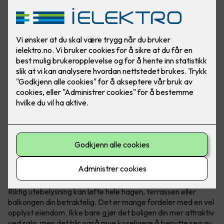
Løft hele uteplassen med riktig lys
Riktig utebelysning kan løfte hele hagen, terrassen eller
balkongen din betraktelig. Det er mange fordeler med en vel
opplyst eiendom. Ikke bare gjør det boligen din mer attraktiv
ved salg, men det blir også mye koseligere å benytte seg av