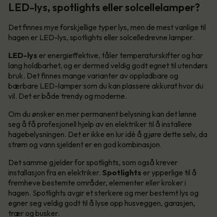
LED-lys, spotlights eller solcellelamper?
Det finnes mye forskjellige typer lys, men de mest vanlige til
hagen er LED-lys, spotlights eller solcelledrevne lamper.
LED-lys
er energieffektive, tåler temperaturskifter og har
lang holdbarhet, og er dermed veldig godt egnet til utendørs
bruk. Det finnes mange varianter av oppladbare og
bærbare LED-lamper som du kan plassere akkurat hvor du
vil. Det er både trendy og moderne.
Om du ønsker en mer permanent belysning kan det lønne
seg å få profesjonell hjelp av en elektriker til å installere
hagebelysningen. Det er ikke en lur idé å gjøre dette selv, da
strøm og vann sjeldent er en god kombinasjon.
Det samme gjelder for spotlights, som også krever
installasjon fra en elektriker.
Spotlights
er ypperlige til å
fremheve bestemte områder, elementer eller kroker i
hagen. Spotlights avgir et sterkere og mer bestemt lys og
egner seg veldig godt til å lyse opp husveggen, garasjen,
trær og busker.