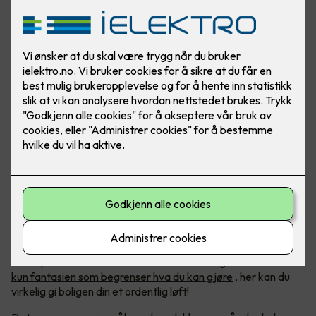
Foto: Lyskomponenter
Kreativitet med LED-lys
LED-belysning blir bare mer og mer populært, og med økt
etterspørsel har det kommet et hav av muligheter.
Det er
kun fantasien som begrenser hva du kan gjøre
, her kan du
virkelig gi boligen din et ordentlig løft!