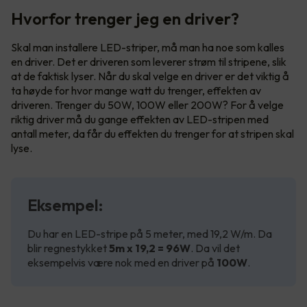
Hvorfor trenger jeg en driver?
Skal man installere LED-striper, må man ha noe som kalles
en driver. Det er driveren som leverer strøm til stripene, slik
at de faktisk lyser. Når du skal velge en driver er det viktig å
ta høyde for hvor mange watt du trenger, effekten av
driveren. Trenger du 50W, 100W eller 200W? For å velge
riktig driver må du gange effekten av LED-stripen med
antall meter, da får du effekten du trenger for at stripen skal
lyse.
Eksempel:
Du har en LED-stripe på 5 meter, med 19,2 W/m. Da
blir regnestykket
5m x 19,2 = 96W
. Da vil det
eksempelvis være nok med en driver på
100W
.