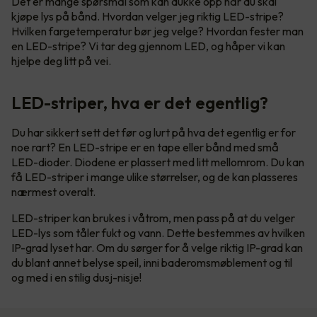
Det er mange spørsmål som kan dukke opp når du skal
kjøpe lys på bånd. Hvordan velger jeg riktig LED-stripe?
Hvilken fargetemperatur bør jeg velge? Hvordan fester man
en LED-stripe? Vi tar deg gjennom LED, og håper vi kan
hjelpe deg litt på vei.
LED-striper, hva er det egentlig?
Du har sikkert sett det før og lurt på hva det egentlig er for
noe rart? En LED-stripe er en tape eller bånd med små
LED-dioder. Diodene er plassert med litt mellomrom. Du kan
få LED-striper i mange ulike størrelser, og de kan plasseres
nærmest overalt.
LED-striper kan brukes i våtrom, men pass på at du velger
LED-lys som tåler fukt og vann. Dette bestemmes av hvilken
IP-grad lyset har. Om du sørger for å velge riktig IP-grad kan
du blant annet belyse speil, inni baderomsmøblement og til
og med i en stilig dusj-nisje!