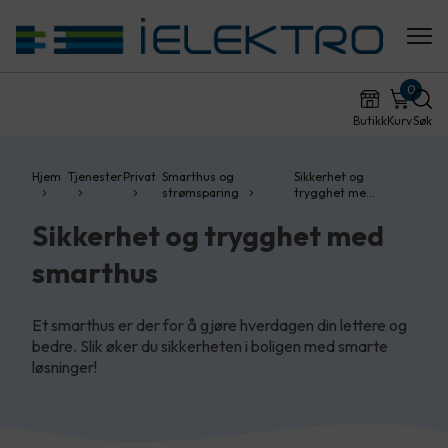
0
Butikk
Kurv
Søk
Hjem
Tjenester
Privat
Smarthus og
Sikkerhet og
strømsparing
trygghet me…
Sikkerhet og trygghet med
smarthus
Et smarthus er der for å gjøre hverdagen din lettere og
bedre. Slik øker du sikkerheten i boligen med smarte
løsninger!