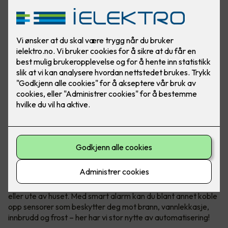
Sikkerhet med smart alarm
Smarthus gir deg trygghet hele døgnet, når du er hjemme
eller ute av huset. Med smart alarm kan du blant annet koble
opp sensorer som beskytter deg mot brann, vannlekkasje,
innbrudd og frost – her har vi stor nytte av automatisering!