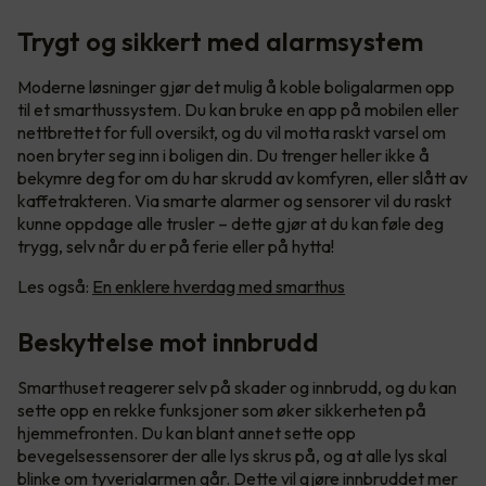
Trygt og sikkert med alarmsystem
Moderne løsninger gjør det mulig å koble boligalarmen opp
til et smarthussystem. Du kan bruke en app på mobilen eller
nettbrettet for full oversikt, og du vil motta raskt varsel om
noen bryter seg inn i boligen din. Du trenger heller ikke å
bekymre deg for om du har skrudd av komfyren, eller slått av
kaffetrakteren. Via smarte alarmer og sensorer vil du raskt
kunne oppdage alle trusler – dette gjør at du kan føle deg
trygg, selv når du er på ferie eller på hytta!
Les også:
En enklere hverdag med smarthus
Beskyttelse mot innbrudd
Smarthuset reagerer selv på skader og innbrudd, og du kan
sette opp en rekke funksjoner som øker sikkerheten på
hjemmefronten. Du kan blant annet sette opp
bevegelsessensorer der alle lys skrus på, og at alle lys skal
blinke om tyverialarmen går. Dette vil gjøre innbruddet mer