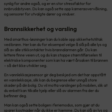
synlig for andre også, og er en stor stressfaktor for
innbruddstyven. Du kan også sette opp kameraovervåkning,
og sensorer for utvalgte dører og vinduer.
Brannsikkerhet og varsling
Med smarthus-løsninger kan du koble opp sikkerhetstiltak
ved brann. Her kan du for eksempel velge å slå på alle lys og
slå av alle stikkontakter hvis brannalarmen går. Du kan
lettere finne veien ut, og du kan stoppe strømtilførselen til
elektriske komponenter som kan ha vært årsaken til brannen
– så det ikke utvikler seg.
En vannlekkasjesensor gir deg beskjed om det har oppstått
en vannlekkasje, slik kan du begrense eller unngå store
skader på din bolig. Du vil motta varslinger på mobilen, slik at
du enkelt kan tilkalle hjelp eller slå av alarmen fra der du
befinner deg.
Man kan også sette boligen i feriemodus, som gjør at du
sparer kostnader når du ikke er hjemme. Du kan slå av lys og