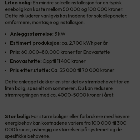
Liten bolig:
En mindre solcelleinstallasjon for en typisk
enebolig kan koste mellom 50 000 og 100 000 kroner.
Dette inkluderer vanligvis kostnadene for solcellepaneler,
omformere, montasje og installasjon.
Anleggsstørrelse:
3 kW
Estimert produksjon:
ca. 2,700 kWh per år
Pris:
60,000–80,000 kroner før Enovastøtte
Enovastøtte:
Opptil 11 400 kroner
Pris etter støtte:
Ca. 55 000 til 70 000 kroner
Dette anlegget dekker en stor del av strømbehovet for en
liten bolig, spesielt om sommeren. Du kan redusere
strømregningen med ca. 4000-5000 kroner i året.
Stor bolig:
For større boliger eller forbrukere med høyere
energibehov kan kostnadene variere fra 100 000 til 300
000 kroner, avhengig av størrelsen på systemet og de
spesifikke behovene.