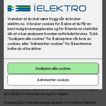
Prisen er avhengig av flere faktorer
Solceller er en kostbar, men lønnsom investering. Selv om
det koster deg en god del å få installert, lønner det seg på
sikt. Både for lommeboka og for miljøet.
Prisene på et solcelleanlegg varierer ut i fra flere faktorer.