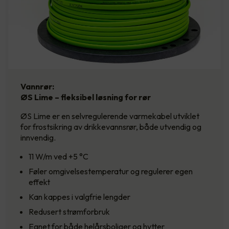
Vannrør:
ØS Lime – fleksibel løsning for rør
ØS Lime er en selvregulerende varmekabel utviklet
for frostsikring av drikkevannsrør, både utvendig og
innvendig.
11 W/m ved +5 °C
Føler omgivelsestemperatur og regulerer egen
effekt
Kan kappes i valgfrie lengder
Redusert strømforbruk
Egnet for både helårsboliger og hytter