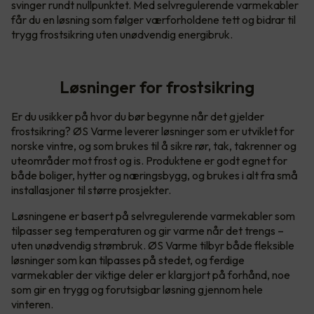
svinger rundt nullpunktet. Med selvregulerende varmekabler
får du en løsning som følger værforholdene tett og bidrar til
trygg frostsikring uten unødvendig energibruk.
Løsninger for frostsikring
Er du usikker på hvor du bør begynne når det gjelder
frostsikring? ØS Varme leverer løsninger som er utviklet for
norske vintre, og som brukes til å sikre rør, tak, takrenner og
uteområder mot frost og is. Produktene er godt egnet for
både boliger, hytter og næringsbygg, og brukes i alt fra små
installasjoner til større prosjekter.
Løsningene er basert på selvregulerende varmekabler som
tilpasser seg temperaturen og gir varme når det trengs –
uten unødvendig strømbruk. ØS Varme tilbyr både fleksible
løsninger som kan tilpasses på stedet, og ferdige
varmekabler der viktige deler er klargjort på forhånd, noe
som gir en trygg og forutsigbar løsning gjennom hele
vinteren.