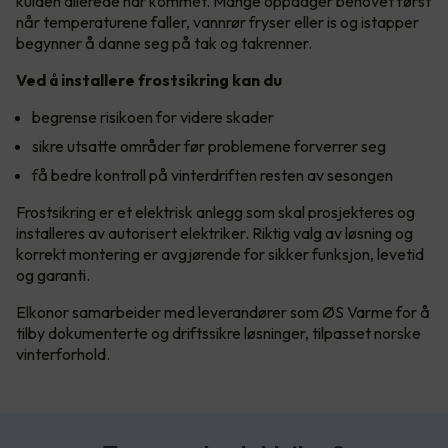
kulden allerede har kommet. Mange oppdager behovet først
når temperaturene faller, vannrør fryser eller is og istapper
begynner å danne seg på tak og takrenner.
Ved å installere frostsikring kan du
begrense risikoen for videre skader
sikre utsatte områder før problemene forverrer seg
få bedre kontroll på vinterdriften resten av sesongen
Frostsikring er et elektrisk anlegg som skal prosjekteres og
installeres av autorisert elektriker. Riktig valg av løsning og
korrekt montering er avgjørende for sikker funksjon, levetid
og garanti.
Elkonor samarbeider med leverandører som ØS Varme for å
tilby dokumenterte og driftssikre løsninger, tilpasset norske
vinterforhold.