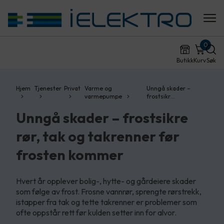
0
Butikk
Kurv
Søk
Hjem
Tjenester
Privat
Varme og
Unngå skader –
varmepumpe
frostsikr…
Unngå skader – frostsikre
rør, tak og takrenner før
frosten kommer
Hvert år opplever bolig-, hytte- og gårdeiere skader
som følge av frost. Frosne vannrør, sprengte rørstrekk,
istapper fra tak og tette takrenner er problemer som
ofte oppstår rett før kulden setter inn for alvor.