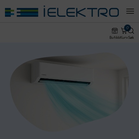
0
Butikk
Kurv
Søk