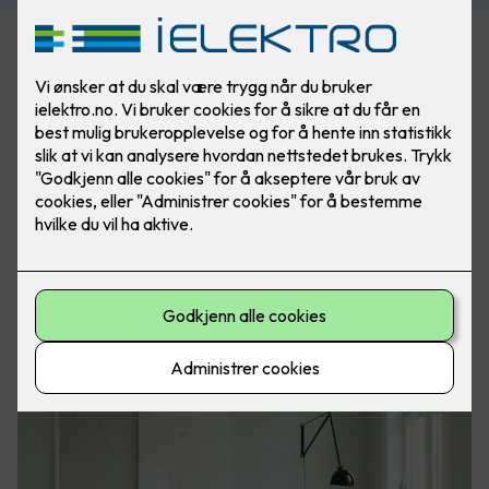
Kjøl deg ned i sommer!
Enten du ønsker behagelig kjøling på varme sommerdager
eller en løsning som gir både kjøling og oppvarming gjennom
hele året, har vi det perfekte alternativet for deg.
Ingen liker å svette seg gjennom varme sommernetter eller
fryse i vintermånedene. Med Toshiba Varmepumpe får du en
stillegående, effektiv og moderne løsning for inneklima –
enten du bare trenger kjøling, eller ønsker helårskomfort
med varme og kulde i én og samme enhet. Vi tilbyr flere
modeller, tilpasset ditt behov