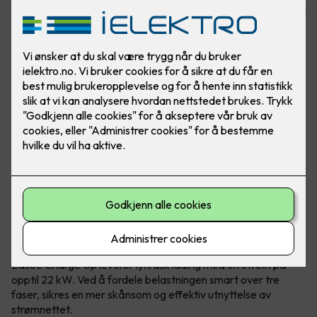
fulladet elbil. Laderen passer alle elbiler og er tilpasset ditt
hjem!
Enkel lading med Easee Charge Up -
tilpasset ditt hjem
Easee Charge Up leverer lynrask lading med en effekt på
opptil 22 kW. Ved å fordele belastningen smart over tre
faser, sikres en mer skånsom og effektiv utnyttelse av
strømnettet.