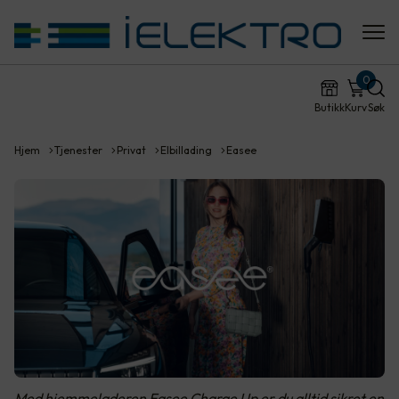
0
Butikk
Kurv
Søk
Hjem
Tjenester
Privat
Elbillading
Easee
Med hjemmeladeren Easee Charge Up er du alltid sikret en