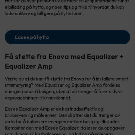
Her får du svar på noen av de mest stilte spørsmålene rundt
elbillading på hytta, og noen tips og triks til hvordan du kan
lade enklere og billigere på hytteturen.
Easee på hytta
Få støtte fra Enova med Equalizer +
Equalizer Amp
Visste du at du kan få støtte fra Enova for å installere smart
strømstyring? Med Equalizer og Equalizer Amp fordeles
energien smart i boligen, uten at du trenger å foreta dyre
oppgraderinger i sikringsskapet.
Easee Equalizer Amp er en kostnadseffektiv og
brukervennlig måleenhet. Den skaffer det du trenger av
data for å balansere energien mellom bolig og elbillader.
Kombiner den med Easee Equalizer, da løser de oppgaver
som dynamisk lastbalansering, og lading på solenergi.