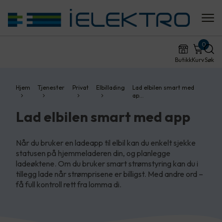
0
Butikk
Kurv
Søk
Hjem
Tjenester
Privat
Elbillading
Lad elbilen smart med
ap…
Lad elbilen smart med app
Når du bruker en ladeapp til elbil kan du enkelt sjekke
statusen på hjemmeladeren din, og planlegge
ladeøktene. Om du bruker smart strømstyring kan du i
tillegg lade når strømprisene er billigst. Med andre ord –
få full kontroll rett fra lomma di.