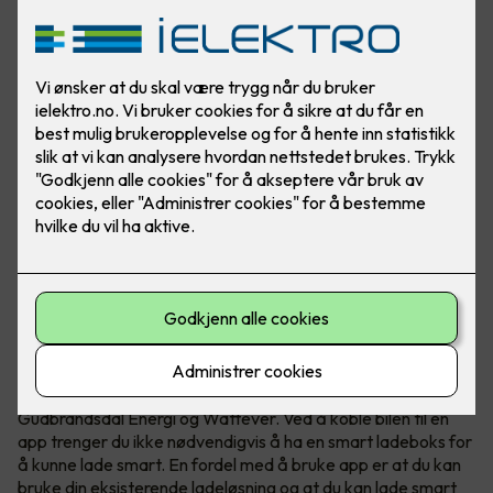
Hvis du lader elbilen når strømmen er billigst kan du spare
mye penger. Om elbilen din støtter det kan du lade smart
ved kun å bruke en app.
Smart elbillading - hele døgnet
I dag finnes det mange ladeløsninger som Tibber,
Gudbrandsdal Energi og Wattever. Ved å koble bilen til en
app trenger du ikke nødvendigvis å ha en smart ladeboks for
å kunne lade smart. En fordel med å bruke app er at du kan
bruke din eksisterende ladeløsning og at du kan lade smart