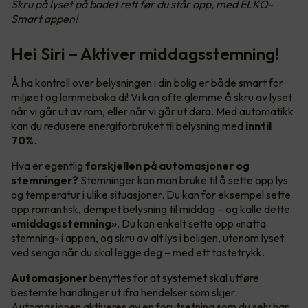
Skru på lyset på badet rett før du står opp, med ELKO-
Smart appen!
Hei Siri – Aktiver middagsstemning!
Å ha kontroll over belysningen i din bolig er både smart for
miljøet og lommeboka di! Vi kan ofte glemme å skru av lyset
når vi går ut av rom, eller når vi går ut døra. Med automatikk
kan du redusere energiforbruket til belysning med
inntil
70%
.
Hva er egentlig
forskjellen på automasjoner og
stemninger?
Stemninger kan man bruke til å sette opp lys
og temperatur i ulike situasjoner. Du kan for eksempel sette
opp romantisk, dempet belysning til middag – og kalle dette
«middagsstemning»
. Du kan enkelt sette opp «natta
stemning» i appen, og skru av alt lys i boligen, utenom lyset
ved senga når du skal legge deg – med ett tastetrykk.
Automasjoner
benyttes for at systemet skal utføre
bestemte handlinger ut ifra hendelser som skjer.
Automasjonen aktiveres av en forutsetning som du selv har