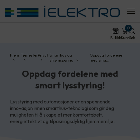
0
Butikk
Kurv
Søk
Hjem
Tjenester
Privat
Smarthus og
Oppdag fordelene
strømsparing
med sma…
Oppdag fordelene med
smart lysstyring!
Lysstyring med automasjoner er en spennende
innovasjon innen smarthus-teknologi som gir deg
muligheten til å skape et mer komfortabelt,
energieffektivt og tilpasningsdyktig hjemmemiljø.