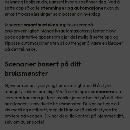
belysning i boligen din, uansett hvor du befinner deg. Ved å
sette opp såkalte
stemninger og automasjoner
kan du
enkelt tilpasse løsninger som passer din hverdag.
Moderne
smarthusteknologi
fokuserer på
brukervennlighet. Mange lysautomasjonssystemer tilbyr
gode og intuitive apper som gjør det mulig å sette opp og
tilpasse automasjoner uten at du trenger å være en kløpper
på det tekniske.
Scenarier basert på ditt
bruksmønster
Gjennom smart lysstyring har du muligheten til å styre
mange lyskilder samtidig. Ved å sette opp
«scenarier»
via
serveren kan man justere installasjonene basert på ditt eller
husstandens individuelle bruksmønster.
Du kan betjene alt
via mobil og nettbrett
, men det kan også enkelt styres fra
brytere på veggen. Slik har du alltid kontroll på hjemmet ditt,
selv om du er borte!