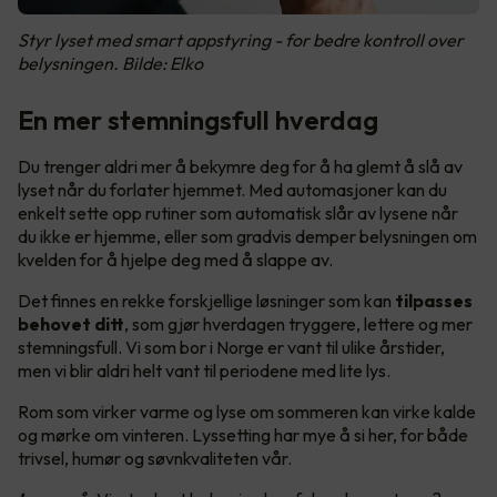
Styr lyset med smart appstyring - for bedre kontroll over
belysningen. Bilde: Elko
En mer stemningsfull hverdag
Du trenger aldri mer å bekymre deg for å ha glemt å slå av
lyset når du forlater hjemmet. Med automasjoner kan du
enkelt sette opp rutiner som automatisk slår av lysene når
du ikke er hjemme, eller som gradvis demper belysningen om
kvelden for å hjelpe deg med å slappe av.
Det finnes en rekke forskjellige løsninger som kan
tilpasses
behovet ditt
, som gjør hverdagen tryggere, lettere og mer
stemningsfull. Vi som bor i Norge er vant til ulike årstider,
men vi blir aldri helt vant til periodene med lite lys.
Rom som virker varme og lyse om sommeren kan virke kalde
og mørke om vinteren. Lyssetting har mye å si her, for både
trivsel, humør og søvnkvaliteten vår.