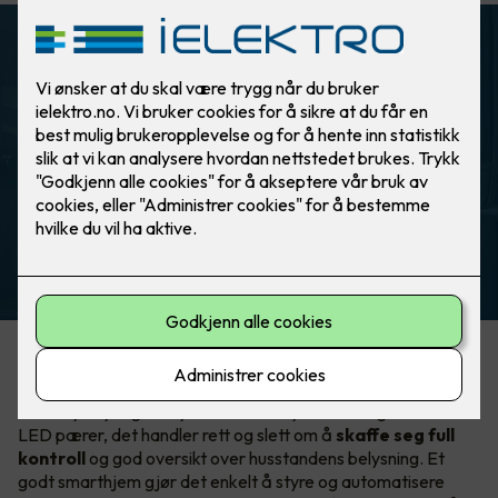
ELKO Smart
Automatisk lys ved bevegelse. Helt
automagisk!
Hva er egentlig smart lysstyring?
Smart lysstyring er mye mer enn å bytte til energieffektive
LED pærer, det handler rett og slett om å
skaffe seg full
kontroll
og god oversikt over husstandens belysning. Et
godt smarthjem gjør det enkelt å styre og automatisere